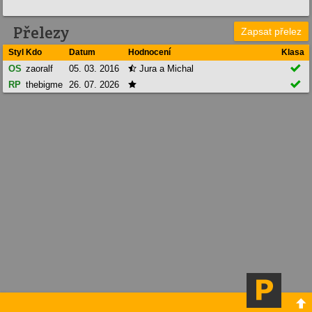
Přelezy
Zapsat přelez
Styl
Kdo
Datum
Hodnocení
Klasa

OS
zaoralf
05. 03. 2016
Jura a Michal


RP
thebigme
26. 07. 2026

