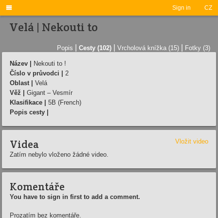

Sign in
CZ
Velá | Nekouti to
|
|
|
Popis
Cesty (102)
Vrcholová knížka (15)
Fotky (3)
Název |
Nekouti to !
Číslo v průvodci |
2
Oblast |
Velá
Věž |
Gigant – Vesmír
Klasifikace |
5B (French)
Popis cesty |
Videa
Vložit video
Zatím nebylo vloženo žádné video.
Komentáře
You have to sign in first to add a comment.
Prozatím bez komentáře.