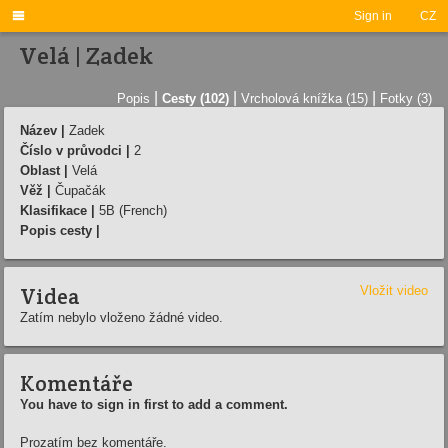

Sign in
CZ
Velá | Zadek
|
|
|
Popis
Cesty (102)
Vrcholová knížka (15)
Fotky (3)
Název |
Zadek
Číslo v průvodci |
2
Oblast |
Velá
Věž |
Čupačák
Klasifikace |
5B (French)
Popis cesty |
Videa
Vložit video
Zatím nebylo vloženo žádné video.
Komentáře
You have to sign in first to add a comment.
Prozatím bez komentáře.