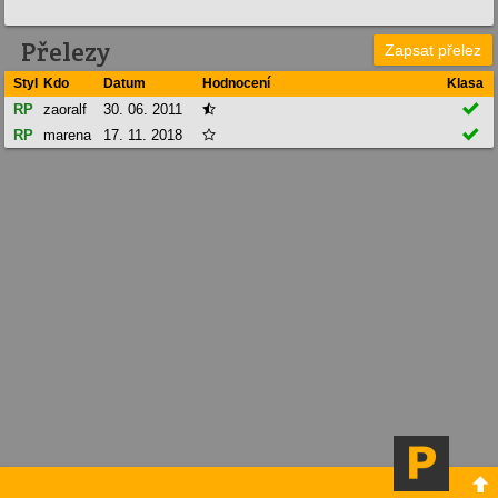
Přelezy
Zapsat přelez
Styl
Kdo
Datum
Hodnocení
Klasa

RP
zaoralf
30. 06. 2011


RP
marena
17. 11. 2018

