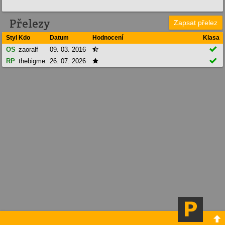
Přelezy
Zapsat přelez
Styl
Kdo
Datum
Hodnocení
Klasa

OS
zaoralf
09. 03. 2016


RP
thebigme
26. 07. 2026

