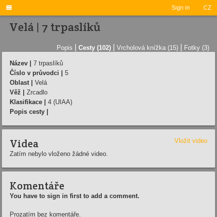

Sign in
CZ
Velá | 7 trpaslíků
|
|
|
Popis
Cesty (102)
Vrcholová knížka (15)
Fotky (3)
Název |
7 trpaslíků
Číslo v průvodci |
5
Oblast |
Velá
Věž |
Zrcadlo
Klasifikace |
4 (UIAA)
Popis cesty |
Videa
Vložit video
Zatím nebylo vloženo žádné video.
Komentáře
You have to sign in first to add a comment.
Prozatím bez komentáře.