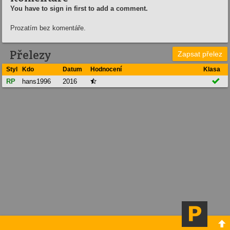
You have to sign in first to add a comment.
Prozatím bez komentáře.
Přelezy
Zapsat přelez
Styl
Kdo
Datum
Hodnocení
Klasa

RP
hans1996
2016

