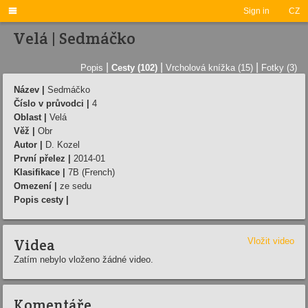

Sign in
CZ
Velá | Sedmáčko
|
|
|
Popis
Cesty (102)
Vrcholová knížka (15)
Fotky (3)
Název |
Sedmáčko
Číslo v průvodci |
4
Oblast |
Velá
Věž |
Obr
Autor |
D. Kozel
První přelez |
2014-01
Klasifikace |
7B (French)
Omezení |
ze sedu
Popis cesty |
Videa
Vložit video
Zatím nebylo vloženo žádné video.
Komentáře