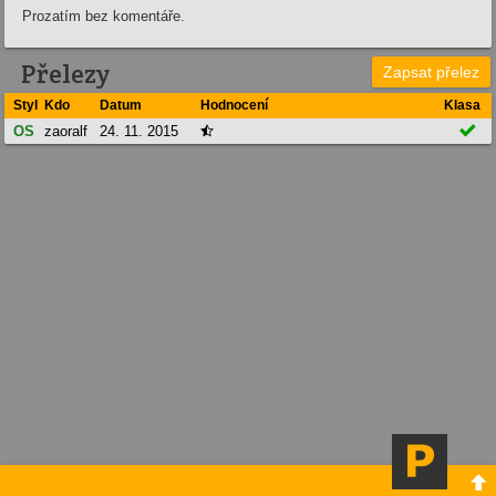
Prozatím bez komentáře.
Přelezy
Zapsat přelez
Styl
Kdo
Datum
Hodnocení
Klasa

OS
zaoralf
24. 11. 2015

