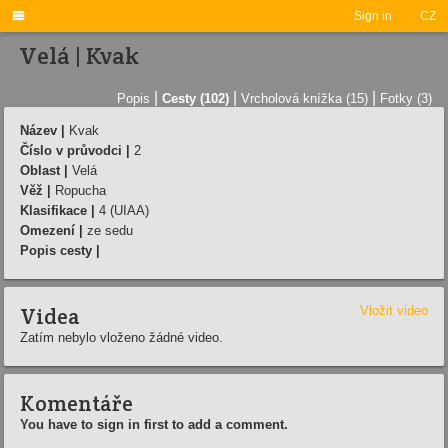

Sign in
CZ
Velá | Kvak
|
|
|
Popis
Cesty (102)
Vrcholová knížka (15)
Fotky (3)
Název |
Kvak
Číslo v průvodci |
2
Oblast |
Velá
Věž |
Ropucha
Klasifikace |
4 (UIAA)
Omezení |
ze sedu
Popis cesty |
Videa
Vložit video
Zatím nebylo vloženo žádné video.
Komentáře
You have to sign in first to add a comment.