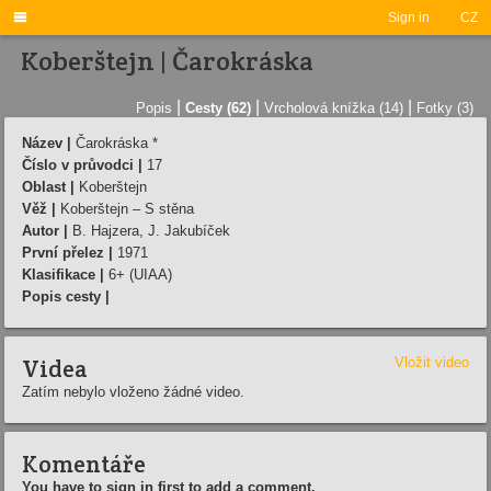

Sign in
CZ
Koberštejn | Čarokráska
|
|
|
Popis
Cesty (62)
Vrcholová knížka (14)
Fotky (3)
Název |
Čarokráska *
Číslo v průvodci |
17
Oblast |
Koberštejn
Věž |
Koberštejn – S stěna
Autor |
B. Hajzera, J. Jakubí­ček
První přelez |
1971
Klasifikace |
6+ (UIAA)
Popis cesty |
Videa
Vložit video
Zatím nebylo vloženo žádné video.
Komentáře
You have to sign in first to add a comment.