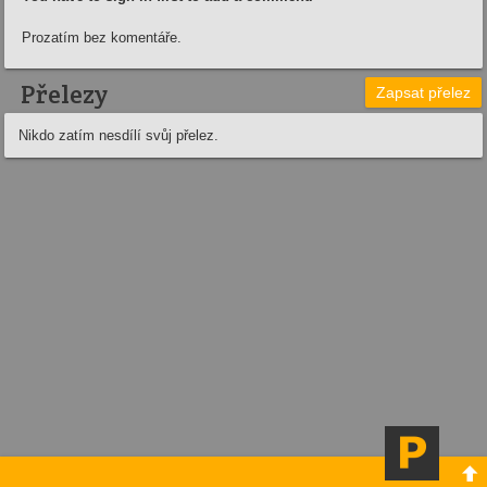
Prozatím bez komentáře.
Přelezy
Zapsat přelez
Nikdo zatím nesdílí svůj přelez.
