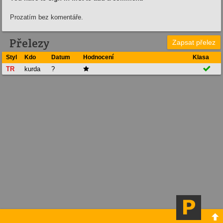
Prozatím bez komentáře.
Přelezy
Zapsat přelez
Styl
Kdo
Datum
Hodnocení
Klasa

TR
kurda
?

