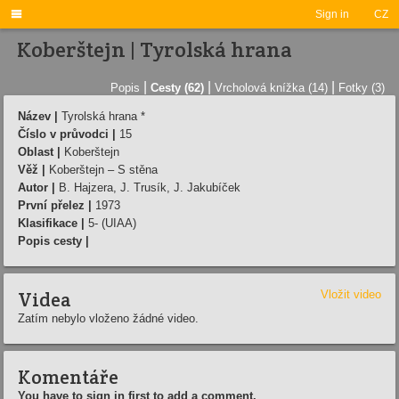

Sign in
CZ
Koberštejn | Tyrolská hrana
|
|
|
Popis
Cesty (62)
Vrcholová knížka (14)
Fotky (3)
Název |
Tyrolská hrana *
Číslo v průvodci |
15
Oblast |
Koberštejn
Věž |
Koberštejn – S stěna
Autor |
B. Hajzera, J. Trusí­k, J. Jakubí­ček
První přelez |
1973
Klasifikace |
5- (UIAA)
Popis cesty |
Videa
Vložit video
Zatím nebylo vloženo žádné video.
Komentáře
You have to sign in first to add a comment.