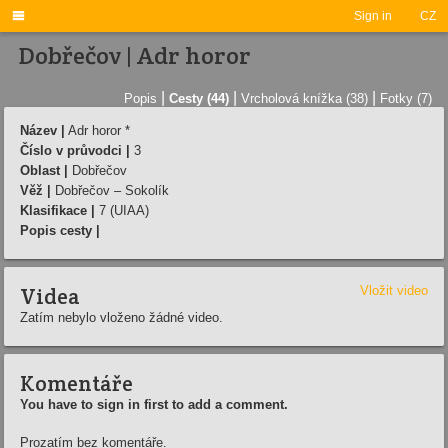

Sign in
CZ
Dobřečov | Adr horor
|
|
|
Popis
Cesty (44)
Vrcholová knížka (38)
Fotky (7)
Název |
Adr horor *
Číslo v průvodci |
3
Oblast |
Dobřečov
Věž |
Dobřečov – Sokolík
Klasifikace |
7 (UIAA)
Popis cesty |
Videa
Vložit video
Zatím nebylo vloženo žádné video.
Komentáře
You have to sign in first to add a comment.
Prozatím bez komentáře.