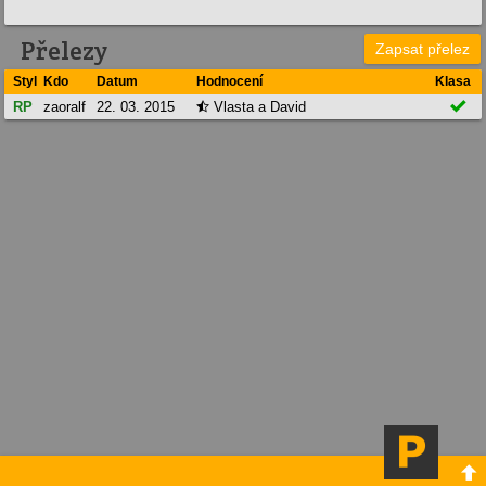
Přelezy
Zapsat přelez
Styl
Kdo
Datum
Hodnocení
Klasa

RP
zaoralf
22. 03. 2015
Vlasta a David

