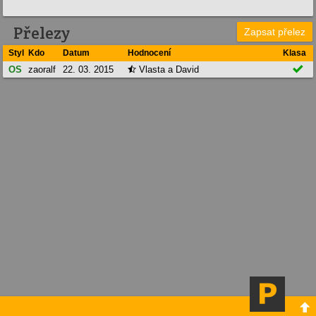
Přelezy
Zapsat přelez
Styl
Kdo
Datum
Hodnocení
Klasa

OS
zaoralf
22. 03. 2015
Vlasta a David

