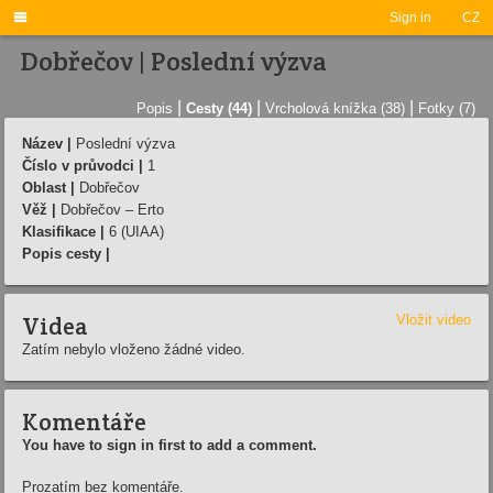

Sign in
CZ
Dobřečov | Poslední výzva
|
|
|
Popis
Cesty (44)
Vrcholová knížka (38)
Fotky (7)
Název |
Poslední výzva
Číslo v průvodci |
1
Oblast |
Dobřečov
Věž |
Dobřečov – Erto
Klasifikace |
6 (UIAA)
Popis cesty |
Videa
Vložit video
Zatím nebylo vloženo žádné video.
Komentáře
You have to sign in first to add a comment.
Prozatím bez komentáře.