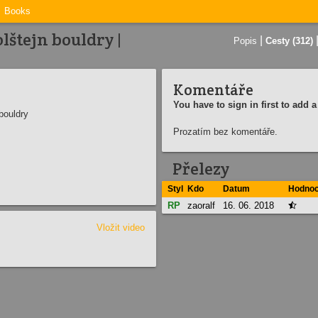
Books
lštejn bouldry |
|
Popis
Cesty (312)
Komentáře
You have to sign in first to add
bouldry
Prozatím bez komentáře.
Přelezy
Styl
Kdo
Datum
Hodnoc
RP
zaoralf
16. 06. 2018

Vložit video