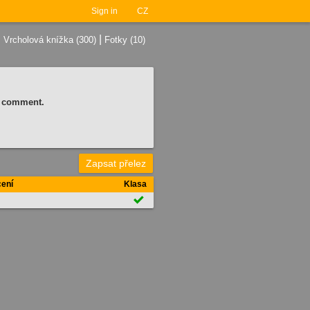
Sign in
CZ
|
|
Vrcholová knížka (300)
Fotky (10)
 a comment.
Zapsat přelez
ení
Klasa
