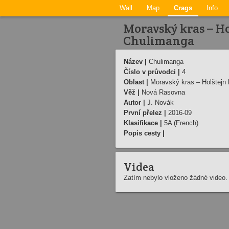
Wall
Map
Crags
Info
Moravský kras – Ho
Chulimanga
Název |
Chulimanga
Číslo v průvodci |
4
Oblast |
Moravský kras – Holštejn 
Věž |
Nová Rasovna
Autor |
J. Novák
První přelez |
2016-09
Klasifikace |
5A (French)
Popis cesty |
Videa
Zatím nebylo vloženo žádné video.