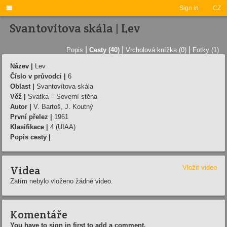

Sign in
CZ
Svantovítova skála | Lev
|
|
|
Popis
Cesty (40)
Vrcholová knížka (0)
Fotky (1)
Název |
Lev
Číslo v průvodci |
6
Oblast |
Svantovítova skála
Věž |
Svatka – Severní stěna
Autor |
V. Bartoš, J. Koutný
První přelez |
1961
Klasifikace |
4 (UIAA)
Popis cesty |
Videa
Vložit video
Zatím nebylo vloženo žádné video.
Komentáře
You have to sign in first to add a comment.