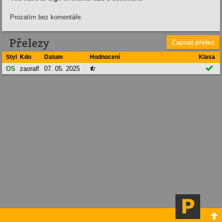
Prozatím bez komentáře.
Přelezy
Zapsat přelez
Styl
Kdo
Datum
Hodnocení
Klasa

OS
zaoralf
07. 05. 2025

