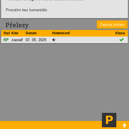
Prozatím bez komentáře.
Přelezy
Zapsat přelez
Styl
Kdo
Datum
Hodnocení
Klasa

RP
zaoralf
07. 05. 2025

