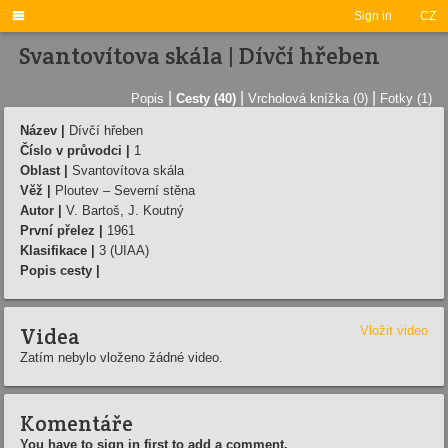

Sign in
CZ
Svantovítova skála | Dívčí hřeben
|
|
|
Popis
Cesty (40)
Vrcholová knížka (0)
Fotky (1)
Název |
Dívčí hřeben
Číslo v průvodci |
1
Oblast |
Svantovítova skála
Věž |
Ploutev – Severní stěna
Autor |
V. Bartoš, J. Koutný
První přelez |
1961
Klasifikace |
3 (UIAA)
Popis cesty |
Videa
Vložit video
Zatím nebylo vloženo žádné video.
Komentáře
You have to sign in first to add a comment.