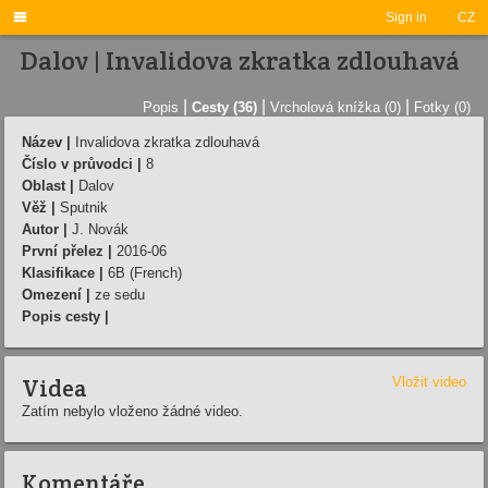

Sign in
CZ
Dalov | Invalidova zkratka zdlouhavá
|
|
|
Popis
Cesty (36)
Vrcholová knížka (0)
Fotky (0)
Název |
Invalidova zkratka zdlouhavá
Číslo v průvodci |
8
Oblast |
Dalov
Věž |
Sputnik
Autor |
J. Novák
První přelez |
2016-06
Klasifikace |
6B (French)
Omezení |
ze sedu
Popis cesty |
Videa
Vložit video
Zatím nebylo vloženo žádné video.
Komentáře