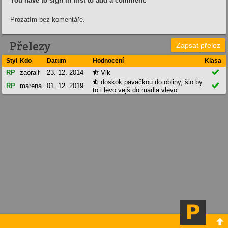
You have to sign in first to add a comment.
Prozatím bez komentáře.
Přelezy
Zapsat přelez
Styl
Kdo
Datum
Hodnocení
Klasa

RP
zaoralf
23. 12. 2014
Vlk

doskok pavačkou do obliny, šlo by


RP
marena
01. 12. 2019
to i levo vejš do madla vlevo
