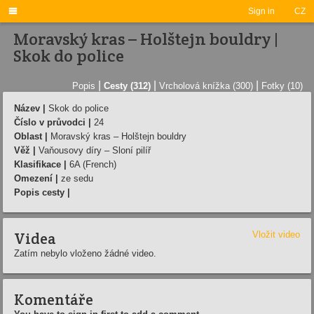

Sign in
CZ
Moravský kras – Holštejn bouldry |
Skok do police
|
|
|
Popis
Cesty (312)
Vrcholová knížka (300)
Fotky (10)
Název |
Skok do police
Číslo v průvodci |
24
Oblast |
Moravský kras – Holštejn bouldry
Věž |
Vaňousovy díry – Sloní pilíř
Klasifikace |
6A (French)
Omezení |
ze sedu
Popis cesty |
Videa
Vložit video
Zatím nebylo vloženo žádné video.
Komentáře