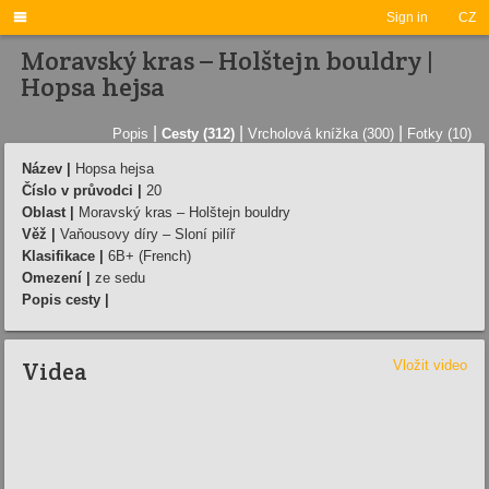

Sign in
CZ
Moravský kras – Holštejn bouldry |
Hopsa hejsa
|
|
|
Popis
Cesty (312)
Vrcholová knížka (300)
Fotky (10)
Název |
Hopsa hejsa
Číslo v průvodci |
20
Oblast |
Moravský kras – Holštejn bouldry
Věž |
Vaňousovy díry – Sloní pilíř
Klasifikace |
6B+ (French)
Omezení |
ze sedu
Popis cesty |
Videa
Vložit video