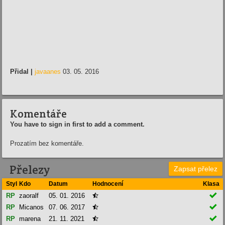
Přidal |
javaanes
03. 05. 2016
Komentáře
You have to sign in first to add a comment.
Prozatím bez komentáře.
Přelezy
Zapsat přelez
Styl
Kdo
Datum
Hodnocení
Klasa

RP
zaoralf
05. 01. 2016


RP
Micanos
07. 06. 2017


RP
marena
21. 11. 2021
