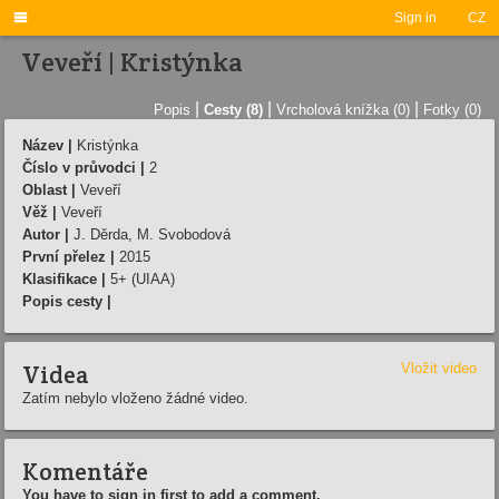

Sign in
CZ
Veveří | Kristýnka
|
|
|
Popis
Cesty (8)
Vrcholová knížka (0)
Fotky (0)
Název |
Kristýnka
Číslo v průvodci |
2
Oblast |
Veveří
Věž |
Veveří
Autor |
J. Děrda, M. Svobodová
První přelez |
2015
Klasifikace |
5+ (UIAA)
Popis cesty |
Videa
Vložit video
Zatím nebylo vloženo žádné video.
Komentáře
You have to sign in first to add a comment.