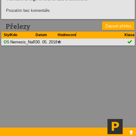
Prozatím bez komentáře.
Přelezy
Zapsat přelez
Styl
Kdo
Datum
Hodnocení
Klasa

OS
Nemesis_NaR
30. 05. 2018

