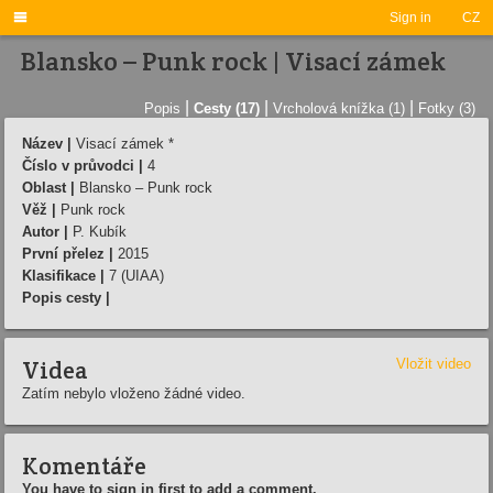

Sign in
CZ
Blansko – Punk rock | Visací zámek
|
|
|
Popis
Cesty (17)
Vrcholová knížka (1)
Fotky (3)
Název |
Visací zámek *
Číslo v průvodci |
4
Oblast |
Blansko – Punk rock
Věž |
Punk rock
Autor |
P. Kubík
První přelez |
2015
Klasifikace |
7 (UIAA)
Popis cesty |
Videa
Vložit video
Zatím nebylo vloženo žádné video.
Komentáře
You have to sign in first to add a comment.