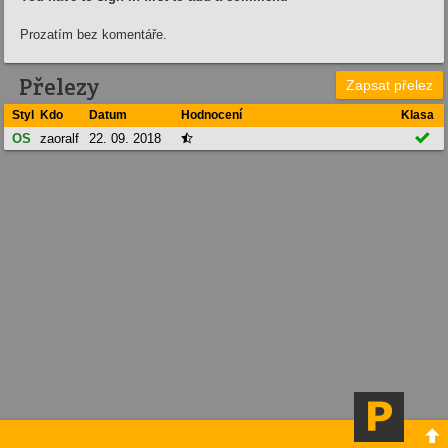
Prozatím bez komentáře.
Přelezy
Zapsat přelez
Styl
Kdo
Datum
Hodnocení
Klasa

OS
zaoralf
22. 09. 2018

