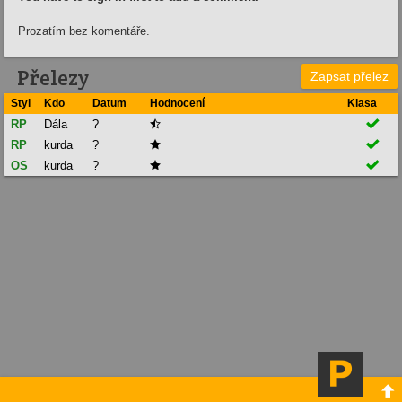
Prozatím bez komentáře.
Přelezy
Zapsat přelez
Styl
Kdo
Datum
Hodnocení
Klasa

RP
Dála
?


RP
kurda
?


OS
kurda
?

