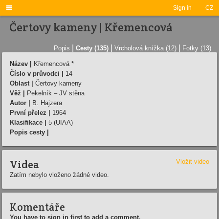

Sign in
CZ
Čertovy kameny | Křemencová
|
|
|
Popis
Cesty (135)
Vrcholová knížka (12)
Fotky (13)
Název |
Křemencová *
Číslo v průvodci |
14
Oblast |
Čertovy kameny
Věž |
Pekelní­k – JV stěna
Autor |
B. Hajzera
První přelez |
1964
Klasifikace |
5 (UIAA)
Popis cesty |
Videa
Vložit video
Zatím nebylo vloženo žádné video.
Komentáře
You have to sign in first to add a comment.