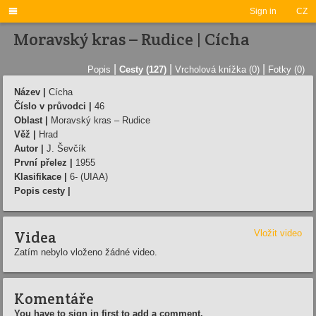

Sign in
CZ
Moravský kras – Rudice | Cícha
|
|
|
Popis
Cesty (127)
Vrcholová knížka (0)
Fotky (0)
Název |
Cícha
Číslo v průvodci |
46
Oblast |
Moravský kras – Rudice
Věž |
Hrad
Autor |
J. Ševčík
První přelez |
1955
Klasifikace |
6- (UIAA)
Popis cesty |
Videa
Vložit video
Zatím nebylo vloženo žádné video.
Komentáře
You have to sign in first to add a comment.