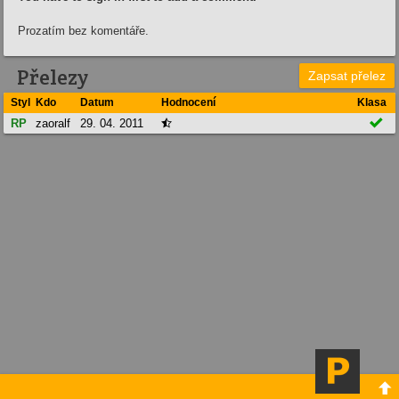
Prozatím bez komentáře.
Přelezy
Zapsat přelez
Styl
Kdo
Datum
Hodnocení
Klasa

RP
zaoralf
29. 04. 2011

