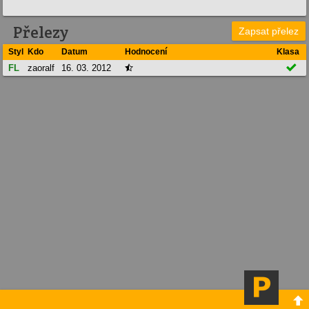
Přelezy
Zapsat přelez
Styl
Kdo
Datum
Hodnocení
Klasa

FL
zaoralf
16. 03. 2012

