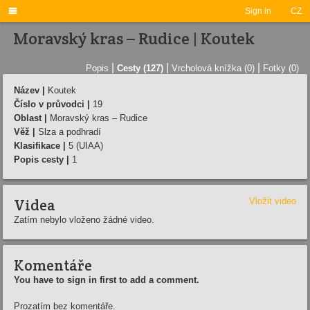

Sign in
CZ
Moravský kras – Rudice | Koutek
|
|
|
Popis
Cesty (127)
Vrcholová knížka (0)
Fotky (0)
Název |
Koutek
Číslo v průvodci |
19
Oblast |
Moravský kras – Rudice
Věž |
Slza a podhradí
Klasifikace |
5 (UIAA)
Popis cesty |
1
Videa
Vložit video
Zatím nebylo vloženo žádné video.
Komentáře
You have to sign in first to add a comment.
Prozatím bez komentáře.