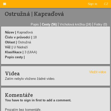

Sign in
CZ
Ostružná | Kapraďová
|
|
|
Popis
Cesty (56)
Vrcholová knížka (24)
Fotky (0)
Název |
Kapraďová
Číslo v průvodci |
18
Oblast |
Ostružná
Věž |
U Nádraží­
Klasifikace |
3 (UIAA)
Popis cesty |
Videa
Vložit video
Zatím nebylo vloženo žádné video.
Komentáře
You have to sign in first to add a comment.
Prozatím bez komentáře.