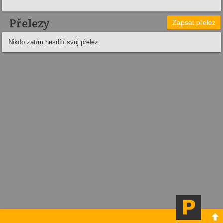
Přelezy
Zapsat přelez
Nikdo zatím nesdílí svůj přelez.
