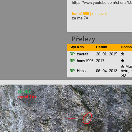
https://www.youtube.com/shorts/
hans1996
| reagovat
za mě 7A
Přelezy
Styl
Kdo
Datum
Hodno
RP
zaoralf
20. 01. 2015

RP
hans1996
2017

Muse

RP
Hapik
06. 04. 2018
betu, 
:-D