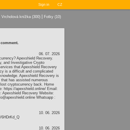
Sign in
CZ
|
|
Vrcholová knížka (300)
Fotky (10)
 a comment.
06. 07. 2026
tocurrency? Apexshield Recovery.
, and Investigative Crypto
ervices that Apexshield Recovery
y is a difficult and complicated
d knowledge. Apexshield Recovery is
s that has assisted numerous
r lost cryptocurrency back. Home
 https://apexshield.online/ Email:
: Apexshield Recovery Website:
Info@apexshield.online Whatsapp :
10. 06. 2026
l6V6HDrKd_Q
10. 06. 2026