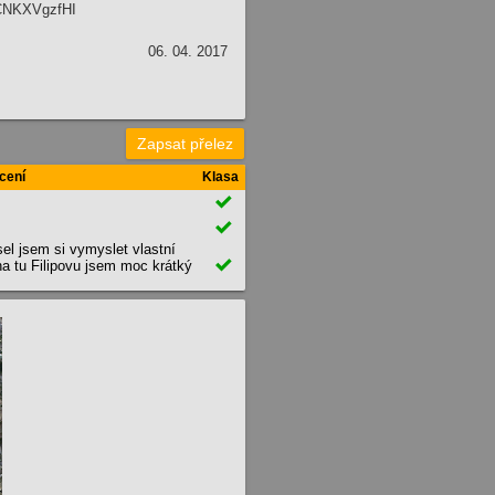
kCNKXVgzfHI
06. 04. 2017
Zapsat přelez
cení
Klasa


l jsem si vymyslet vlastní

na tu Filipovu jsem moc krátký