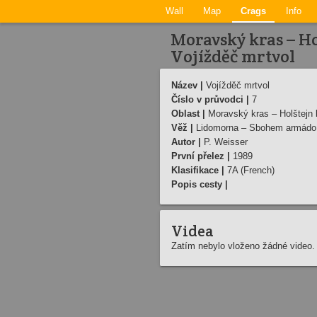
Wall
Map
Crags
Info
Moravský kras – Ho
Vojížděč mrtvol
Název |
Vojížděč mrtvol
Číslo v průvodci |
7
Oblast |
Moravský kras – Holštejn 
Věž |
Lidomorna – Sbohem armádo
Autor |
P. Weisser
První přelez |
1989
Klasifikace |
7A (French)
Popis cesty |
Videa
Zatím nebylo vloženo žádné video.