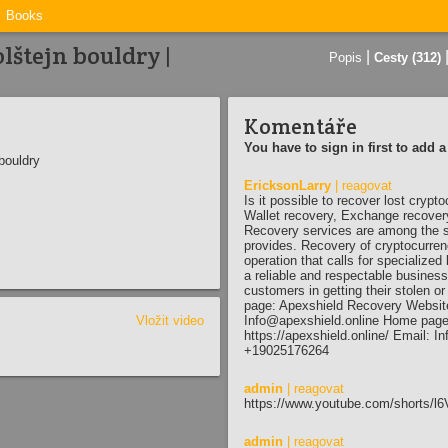
Books
lštejn bouldry |
|
Popis
Cesty (312)
Komentáře
You have to sign in first to add
bouldry
EricksonLarry
| reagovat
Is it possible to recover lost cryp
Wallet recovery, Exchange recovery
Recovery services are among the s
provides. Recovery of cryptocurrenc
operation that calls for specialize
a reliable and respectable busines
customers in getting their stolen o
page: Apexshield Recovery Website:
Vložit video
Info@apexshield.online Home page
https://apexshield.online/ Email: 
+19025176264
admin
| reagovat
https://www.youtube.com/shorts/
admin
| reagovat