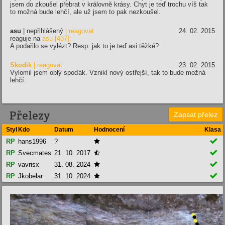
jsem do zkoušel přebrat v královně krásy. Chyt je teď trochu víš tak
to možná bude lehčí, ale už jsem to pak nezkoušel.
asu
| nepřihlášený
| reagovat
24. 02. 2015
reaguje na
asu [437]:
A podařilo se vylézt? Resp. jak to je teď asi těžké?
Skodik
| reagovat
23. 02. 2015
Vylomil jsem oblý spoďák. Vznikl nový ostřejší, tak to bude možná
lehčí.
Přelezy
Zapsat přelez
Styl
Kdo
Datum
Hodnocení
Klasa

RP
hans1996
?


RP
Svecmates
21. 10. 2017


RP
vavrisx
31. 08. 2024


RP
Jkobelar
31. 10. 2024
