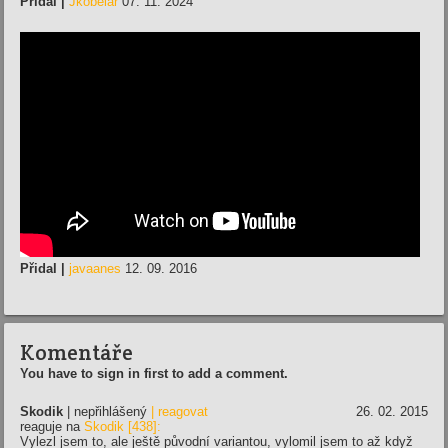
Přidal |
Jkobelar
07. 11. 2024
Přidal |
javaanes
12. 09. 2016
Komentáře
You have to sign in first to add a comment.
Skodik
| nepřihlášený
| reagovat
26. 02. 2015
reaguje na
Skodik [438]:
Vylezl jsem to, ale ještě původní variantou, vylomil jsem to až když