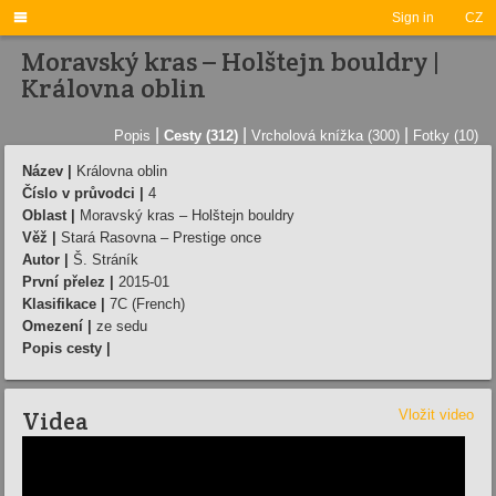

Sign in
CZ
Moravský kras – Holštejn bouldry |
Královna oblin
|
|
|
Popis
Cesty (312)
Vrcholová knížka (300)
Fotky (10)
Název |
Královna oblin
Číslo v průvodci |
4
Oblast |
Moravský kras – Holštejn bouldry
Věž |
Stará Rasovna – Prestige once
Autor |
Š. Stráník
První přelez |
2015-01
Klasifikace |
7C (French)
Omezení |
ze sedu
Popis cesty |
Videa
Vložit video