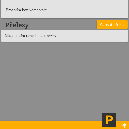
Prozatím bez komentáře.
Přelezy
Zapsat přelez
Nikdo zatím nesdílí svůj přelez.
