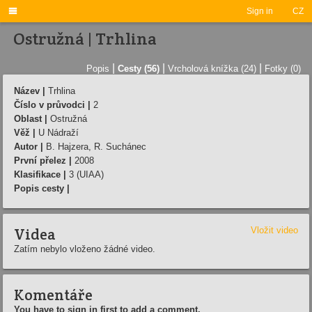

Sign in
CZ
Ostružná | Trhlina
|
|
|
Popis
Cesty (56)
Vrcholová knížka (24)
Fotky (0)
Název |
Trhlina
Číslo v průvodci |
2
Oblast |
Ostružná
Věž |
U Nádraží­
Autor |
B. Hajzera, R. Suchánec
První přelez |
2008
Klasifikace |
3 (UIAA)
Popis cesty |
Videa
Vložit video
Zatím nebylo vloženo žádné video.
Komentáře
You have to sign in first to add a comment.