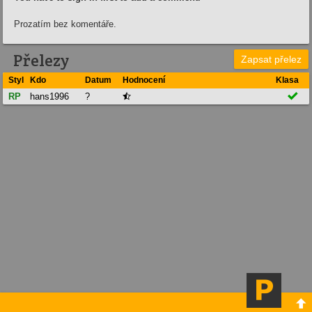
Prozatím bez komentáře.
Přelezy
Zapsat přelez
Styl
Kdo
Datum
Hodnocení
Klasa

RP
hans1996
?

