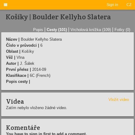

Sign in
CZ
Košíky | Boulder Kellyho Slatera
|
|
|
Popis
Cesty (101)
Vrcholová knížka (109)
Fotky (0)
Název |
Boulder Kellyho Slatera
Číslo v průvodci |
6
Oblast |
Košíky
Věž |
Vlna
Autor |
J. Šálek
První přelez |
2014-09
Klasifikace |
6C (French)
Popis cesty |
Videa
Vložit video
Zatím nebylo vloženo žádné video.
Komentáře
You have to sign in first to add a comment.