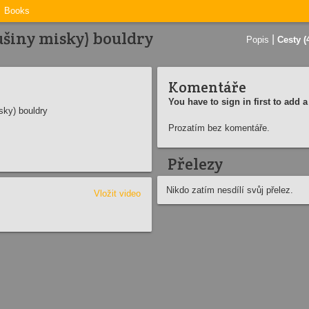
Books
šiny misky) bouldry
|
Popis
Cesty (
Komentáře
You have to sign in first to add
ky) bouldry
Prozatím bez komentáře.
Přelezy
Nikdo zatím nesdílí svůj přelez.
Vložit video