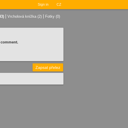
Sign in
CZ
|
|
43)
Vrcholová knížka (2)
Fotky (0)
 a comment.
Zapsat přelez