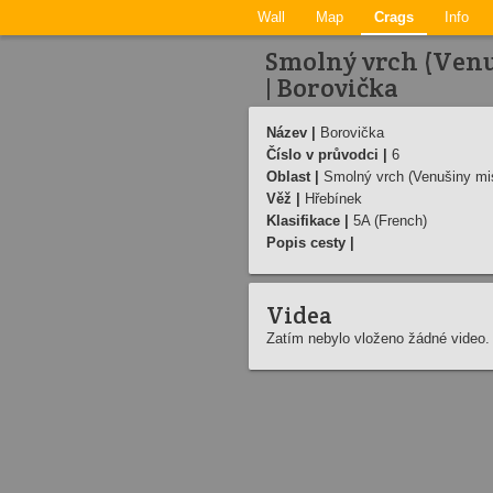
Wall
Map
Crags
Info
Smolný vrch (Venu
| Borovička
Název |
Borovička
Číslo v průvodci |
6
Oblast |
Smolný vrch (Venušiny mis
Věž |
Hřebí­nek
Klasifikace |
5A (French)
Popis cesty |
Videa
Zatím nebylo vloženo žádné video.