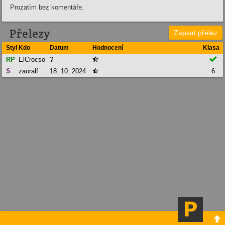
Prozatím bez komentáře.
Přelezy
Zapsat přelez
Styl
Kdo
Datum
Hodnocení
Klasa

RP
ElCrocso
?

S
zaoralf
18. 10. 2024
6

