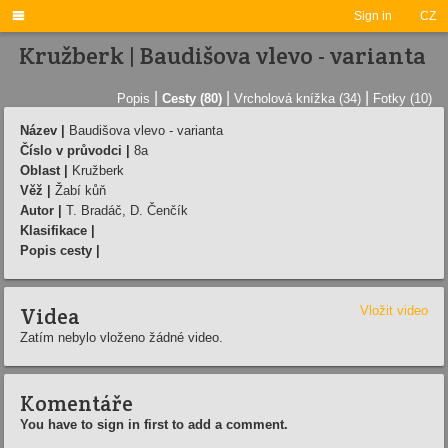

Sign in
CZ
Kružberk | Baudišova vlevo - varianta
|
|
|
Popis
Cesty (80)
Vrcholová knížka (34)
Fotky (10)
Název |
Baudišova vlevo - varianta
Číslo v průvodci |
8a
Oblast |
Kružberk
Věž |
Žabí kůň
Autor |
T. Bradáč, D. Čenčík
Klasifikace |
Popis cesty |
Videa
Vložit video
Zatím nebylo vloženo žádné video.
Komentáře
You have to sign in first to add a comment.