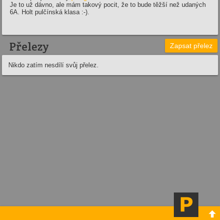
Je to už dávno, ale mám takový pocit, že to bude těžší než udaných
6A. Holt pulčínská klasa :-).
Přelezy
Zapsat přelez
Nikdo zatím nesdílí svůj přelez.
