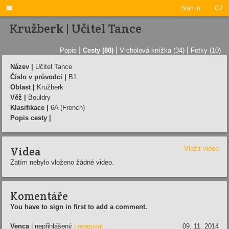

Sign in
CZ
Kružberk | Učitel Tance
|
|
|
Popis
Cesty (80)
Vrcholová knížka (34)
Fotky (10)
Název |
Učitel Tance
Číslo v průvodci |
B1
Oblast |
Kružberk
Věž |
Bouldry
Klasifikace |
6A (French)
Popis cesty |
Videa
Vložit video
Zatím nebylo vloženo žádné video.
Komentáře
You have to sign in first to add a comment.
Venca
| nepřihlášený
| reagovat
09. 11. 2014