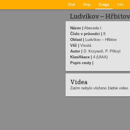
Wall
Map
Crags
Info
Ludvíkov – Hřbitov 
Název |
Abeceda I.
Číslo v průvodci |
8
Oblast |
Ludvíkov – Hřbitov
Věž |
Visutá
Autor |
D. Krzywoň, P. Přikryl
Klasifikace |
4 (UIAA)
Popis cesty |
Videa
Zatím nebylo vloženo žádné video.