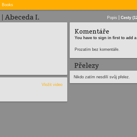
Books
| Abeceda I.
|
Popis
Cesty (1
Komentáře
You have to sign in first to add
Prozatím bez komentáře.
Přelezy
Nikdo zatím nesdílí svůj přelez.
Vložit video