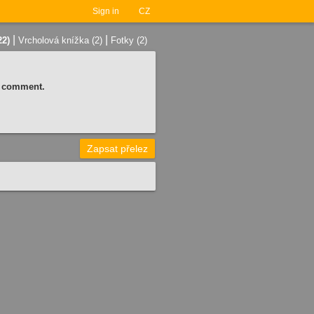
Sign in
CZ
|
|
22)
Vrcholová knížka (2)
Fotky (2)
 a comment.
Zapsat přelez