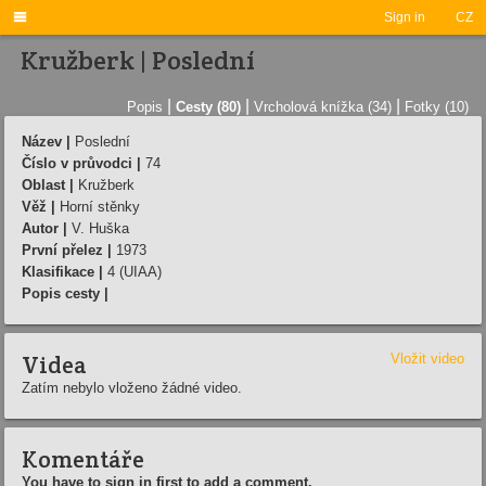

Sign in
CZ
Kružberk | Poslední
|
|
|
Popis
Cesty (80)
Vrcholová knížka (34)
Fotky (10)
Název |
Poslední
Číslo v průvodci |
74
Oblast |
Kružberk
Věž |
Horní stěnky
Autor |
V. Huška
První přelez |
1973
Klasifikace |
4 (UIAA)
Popis cesty |
Videa
Vložit video
Zatím nebylo vloženo žádné video.
Komentáře
You have to sign in first to add a comment.