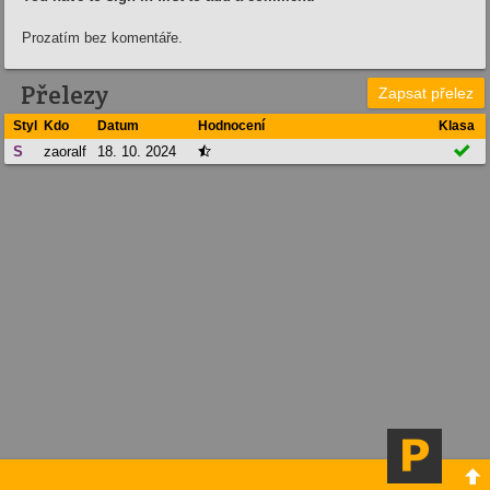
Prozatím bez komentáře.
Přelezy
Zapsat přelez
Styl
Kdo
Datum
Hodnocení
Klasa

S
zaoralf
18. 10. 2024

