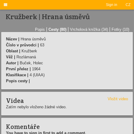

Sign in
CZ
Kružberk | Hrana úsměvů
|
|
|
Popis
Cesty (80)
Vrcholová knížka (34)
Fotky (10)
Název |
Hrana úsměvů
Číslo v průvodci |
63
Oblast |
Kružberk
Věž |
Rozlámaná
Autor |
Buček, Holec
První přelez |
1964
Klasifikace |
4 (UIAA)
Popis cesty |
Videa
Vložit video
Zatím nebylo vloženo žádné video.
Komentáře
You have to sign in first to add a comment.