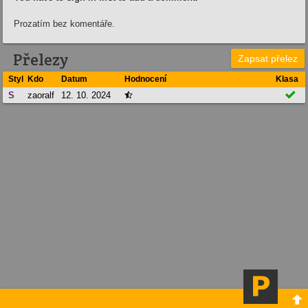
Prozatím bez komentáře.
Přelezy
Zapsat přelez
Styl
Kdo
Datum
Hodnocení
Klasa

S
zaoralf
12. 10. 2024

