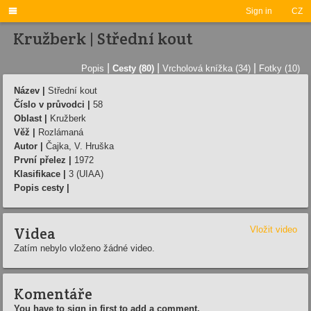

Sign in
CZ
Kružberk | Střední kout
|
|
|
Popis
Cesty (80)
Vrcholová knížka (34)
Fotky (10)
Název |
Střední kout
Číslo v průvodci |
58
Oblast |
Kružberk
Věž |
Rozlámaná
Autor |
Čajka, V. Hruška
První přelez |
1972
Klasifikace |
3 (UIAA)
Popis cesty |
Videa
Vložit video
Zatím nebylo vloženo žádné video.
Komentáře
You have to sign in first to add a comment.