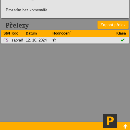
Prozatím bez komentáře.
Přelezy
Zapsat přelez
Styl
Kdo
Datum
Hodnocení
Klasa

FS
zaoralf
12. 10. 2024

