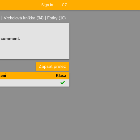
Sign in
CZ
|
|
Vrcholová knížka (34)
Fotky (10)
 a comment.
Zapsat přelez
ení
Klasa
