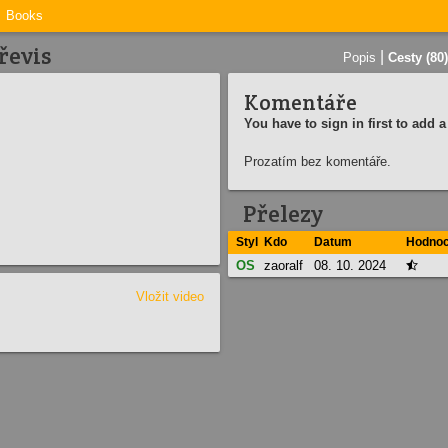
Books
řevis
|
Popis
Cesty (80)
Komentáře
You have to sign in first to add
Prozatím bez komentáře.
Přelezy
Styl
Kdo
Datum
Hodnoc
OS
zaoralf
08. 10. 2024

Vložit video