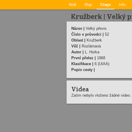
Wall
Map
Crags
Info
Kružberk | Velký p
Název |
Velký převis
Číslo v průvodci |
52
Oblast |
Kružberk
Věž |
Rozlámaná
Autor |
L. Horka
První přelez |
1968
Klasifikace |
6 (UIAA)
Popis cesty |
Videa
Zatím nebylo vloženo žádné video.