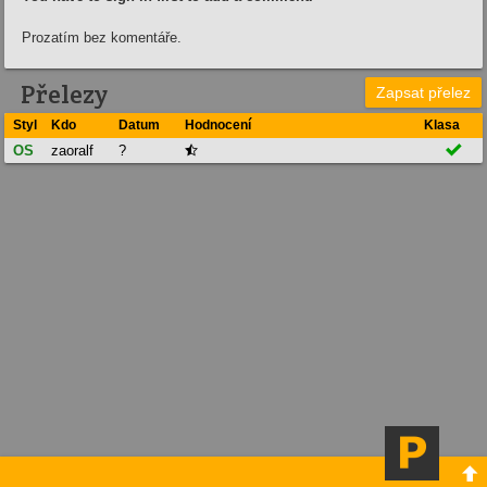
Prozatím bez komentáře.
Přelezy
Zapsat přelez
Styl
Kdo
Datum
Hodnocení
Klasa

OS
zaoralf
?

