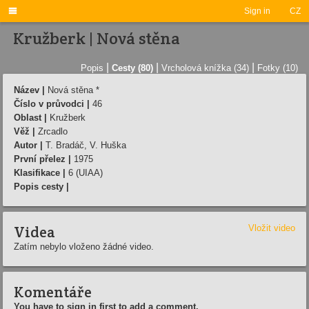

Sign in
CZ
Kružberk | Nová stěna
|
|
|
Popis
Cesty (80)
Vrcholová knížka (34)
Fotky (10)
Název |
Nová stěna *
Číslo v průvodci |
46
Oblast |
Kružberk
Věž |
Zrcadlo
Autor |
T. Bradáč, V. Huška
První přelez |
1975
Klasifikace |
6 (UIAA)
Popis cesty |
Videa
Vložit video
Zatím nebylo vloženo žádné video.
Komentáře
You have to sign in first to add a comment.