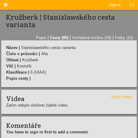

Sign in
CZ
Kružberk | Stanislawského cesta
varianta
|
|
|
Popis
Cesty (80)
Vrcholová knížka (34)
Fotky (10)
Název |
Stanislawského cesta varianta
Číslo v průvodci |
44a
Oblast |
Kružberk
Věž |
Kostolík
Klasifikace |
6 (UIAA)
Popis cesty |
Videa
Vložit video
Zatím nebylo vloženo žádné video.
Komentáře
You have to sign in first to add a comment.