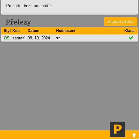
Prozatím bez komentáře.
Přelezy
Zapsat přelez
Styl
Kdo
Datum
Hodnocení
Klasa

OS
zaoralf
08. 10. 2024

