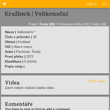

Sign in
CZ
Kružberk | Velikonoční
|
|
|
Popis
Cesty (80)
Vrcholová knížka (34)
Fotky (10)
Název |
Velikonoční *
Číslo v průvodci |
38
Oblast |
Kružberk
Věž |
Hlavní masív
Autor |
Pachman, Široký
První přelez |
1973
Klasifikace |
5 (UIAA)
Popis cesty |
Videa
Vložit video
Zatím nebylo vloženo žádné video.
Komentáře
You have to sign in first to add a comment.