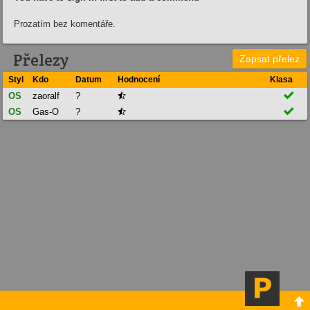
Prozatím bez komentáře.
Přelezy
Zapsat přelez
Styl
Kdo
Datum
Hodnocení
Klasa

OS
zaoralf
?


OS
Gas-O
?

