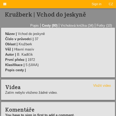

Sign in
CZ
Kružberk | Vchod do jeskyně
|
|
|
Popis
Cesty (80)
Vrcholová knížka (34)
Fotky (10)
Název |
Vchod do jeskyně
Číslo v průvodci |
37
Oblast |
Kružberk
Věž |
Hlavní masív
Autor |
B. Kadlčík
První přelez |
1972
Klasifikace |
5 (UIAA)
Popis cesty |
Videa
Vložit video
Zatím nebylo vloženo žádné video.
Komentáře
You have to sign in first to add a comment.