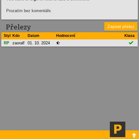
Prozatím bez komentáře.
Přelezy
Zapsat přelez
Styl
Kdo
Datum
Hodnocení
Klasa

RP
zaoralf
01. 10. 2024

