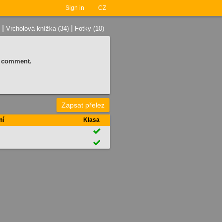
Sign in
CZ
|
|
Vrcholová knížka (34)
Fotky (10)
 a comment.
Zapsat přelez
ní
Klasa

