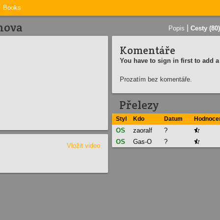
Books
nova
|
Popis
Cesty (80)
Komentáře
You have to sign in first to add
Prozatím bez komentáře.
Přelezy
Styl
Kdo
Datum
Hodnoce
OS
zaoralf
?

OS
Gas-O
?

Vložit video