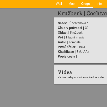
Wall
Map
Crags
Info
Kružberk | Čochta
Název |
Čochtanova *
Číslo v průvodci |
30
Oblast |
Kružberk
Věž |
Hlavní masív
Autor |
Tomčala
První přelez |
1961
Klasifikace |
5 (UIAA)
Popis cesty |
Videa
Zatím nebylo vloženo žádné video.