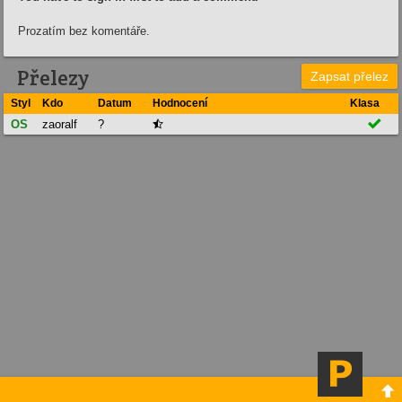
Prozatím bez komentáře.
Přelezy
Zapsat přelez
Styl
Kdo
Datum
Hodnocení
Klasa

OS
zaoralf
?

