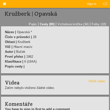

Sign in
CZ
Kružberk | Opavská
|
|
|
Popis
Cesty (80)
Vrcholová knížka (34)
Fotky (10)
Název |
Opavská *
Číslo v průvodci |
28
Oblast |
Kružberk
Věž |
Hlavní masív
Autor |
Buček
První přelez |
1962
Klasifikace |
6 (UIAA)
Popis cesty |
Videa
Vložit video
Zatím nebylo vloženo žádné video.
Komentáře
You have to sign in first to add a comment.