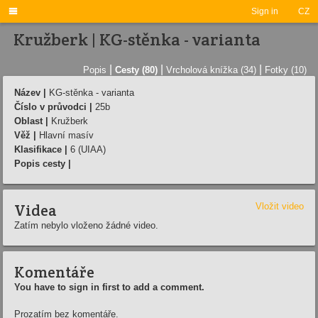

Sign in
CZ
Kružberk | KG-stěnka - varianta
|
|
|
Popis
Cesty (80)
Vrcholová knížka (34)
Fotky (10)
Název |
KG-stěnka - varianta
Číslo v průvodci |
25b
Oblast |
Kružberk
Věž |
Hlavní masív
Klasifikace |
6 (UIAA)
Popis cesty |
Videa
Vložit video
Zatím nebylo vloženo žádné video.
Komentáře
You have to sign in first to add a comment.
Prozatím bez komentáře.