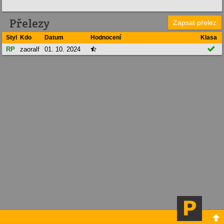
Přelezy
Zapsat přelez
Styl
Kdo
Datum
Hodnocení
Klasa

RP
zaoralf
01. 10. 2024

