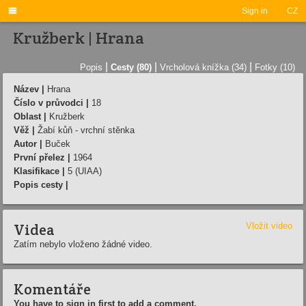

Sign in
CZ
Kružberk | Hrana
|
|
|
Popis
Cesty (80)
Vrcholová knížka (34)
Fotky (10)
Název |
Hrana
Číslo v průvodci |
18
Oblast |
Kružberk
Věž |
Žabí kůň - vrchní stěnka
Autor |
Buček
První přelez |
1964
Klasifikace |
5 (UIAA)
Popis cesty |
Videa
Vložit video
Zatím nebylo vloženo žádné video.
Komentáře
You have to sign in first to add a comment.