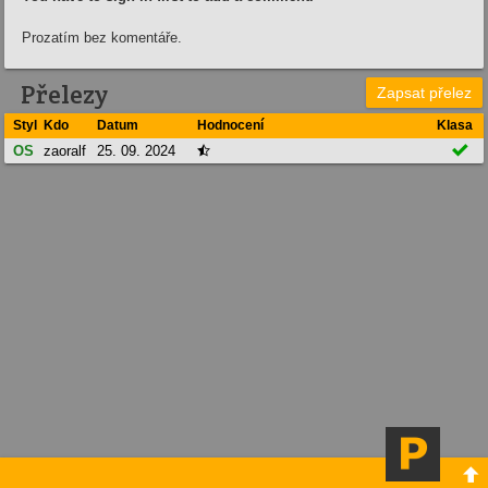
Prozatím bez komentáře.
Přelezy
Zapsat přelez
Styl
Kdo
Datum
Hodnocení
Klasa

OS
zaoralf
25. 09. 2024

