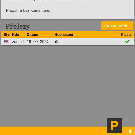
Prozatím bez komentáře.
Přelezy
Zapsat přelez
Styl
Kdo
Datum
Hodnocení
Klasa

FS
zaoralf
18. 09. 2024

