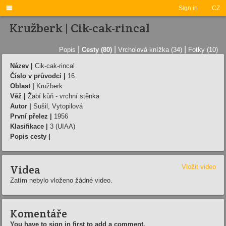

Sign in
CZ
Kružberk | Cik-cak-rincal
|
|
|
Popis
Cesty (80)
Vrcholová knížka (34)
Fotky (10)
Název |
Cik-cak-rincal
Číslo v průvodci |
16
Oblast |
Kružberk
Věž |
Žabí kůň - vrchní stěnka
Autor |
Sušil, Vytopilová
První přelez |
1956
Klasifikace |
3 (UIAA)
Popis cesty |
Videa
Vložit video
Zatím nebylo vloženo žádné video.
Komentáře
You have to sign in first to add a comment.