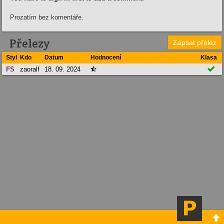
Prozatím bez komentáře.
Přelezy
Zapsat přelez
Styl
Kdo
Datum
Hodnocení
Klasa

FS
zaoralf
18. 09. 2024

