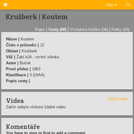

Sign in
CZ
Kružberk | Koutem
|
|
|
Popis
Cesty (80)
Vrcholová knížka (34)
Fotky (10)
Název |
Koutem
Číslo v průvodci |
12
Oblast |
Kružberk
Věž |
Žabí kůň - vrchní stěnka
Autor |
Buček
První přelez |
1963
Klasifikace |
3 (UIAA)
Popis cesty |
Videa
Vložit video
Zatím nebylo vloženo žádné video.
Komentáře
You have to sign in first to add a comment.