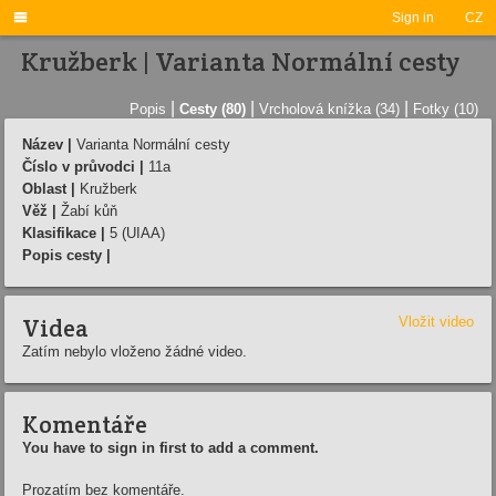

Sign in
CZ
Kružberk | Varianta Normální cesty
|
|
|
Popis
Cesty (80)
Vrcholová knížka (34)
Fotky (10)
Název |
Varianta Normální cesty
Číslo v průvodci |
11a
Oblast |
Kružberk
Věž |
Žabí kůň
Klasifikace |
5 (UIAA)
Popis cesty |
Videa
Vložit video
Zatím nebylo vloženo žádné video.
Komentáře
You have to sign in first to add a comment.
Prozatím bez komentáře.