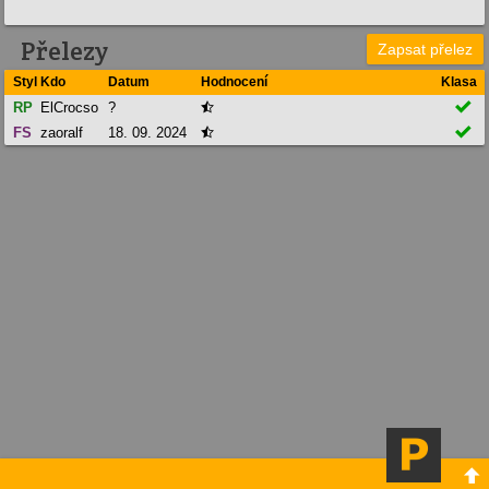
Přelezy
Zapsat přelez
Styl
Kdo
Datum
Hodnocení
Klasa

RP
ElCrocso
?


FS
zaoralf
18. 09. 2024

