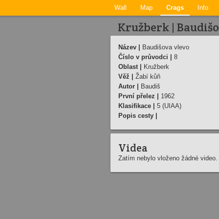
Wall
Map
Crags
Info
Kružberk | Baudišo
Název |
Baudišova vlevo
Číslo v průvodci |
8
Oblast |
Kružberk
Věž |
Žabí kůň
Autor |
Baudiš
První přelez |
1962
Klasifikace |
5 (UIAA)
Popis cesty |
Videa
Zatím nebylo vloženo žádné video.