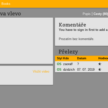
Books
va vlevo
|
Popis
Cesty (80)
Komentáře
You have to sign in first to add
Prozatím bez komentáře.
Přelezy
Styl
Kdo
Datum
Hodno
OS
zaoralf
?

OS
dzidzich
07. 07. 2019

Vložit video