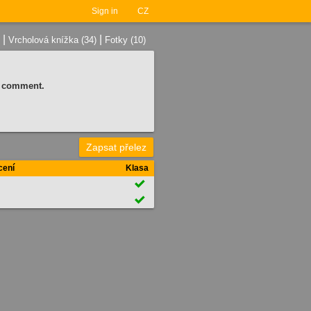
Sign in
CZ
|
|
Vrcholová knížka (34)
Fotky (10)
 a comment.
Zapsat přelez
cení
Klasa

