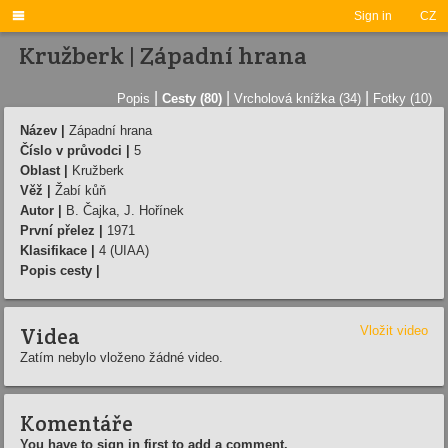

Sign in
CZ
Kružberk | Západní hrana
|
|
|
Popis
Cesty (80)
Vrcholová knížka (34)
Fotky (10)
Název |
Západní hrana
Číslo v průvodci |
5
Oblast |
Kružberk
Věž |
Žabí kůň
Autor |
B. Čajka, J. Hořínek
První přelez |
1971
Klasifikace |
4 (UIAA)
Popis cesty |
Videa
Vložit video
Zatím nebylo vloženo žádné video.
Komentáře
You have to sign in first to add a comment.