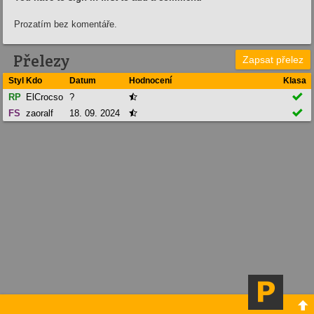
Prozatím bez komentáře.
Přelezy
Zapsat přelez
Styl
Kdo
Datum
Hodnocení
Klasa

RP
ElCrocso
?


FS
zaoralf
18. 09. 2024

