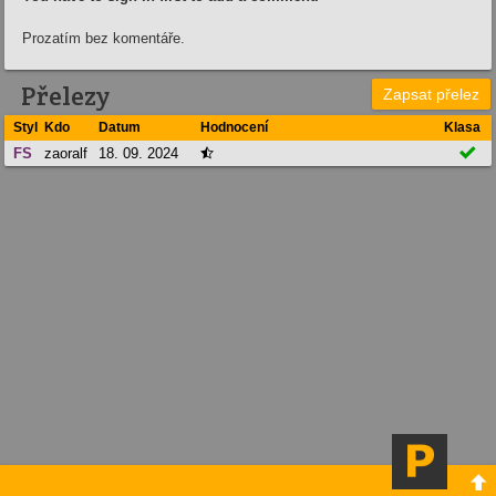
Prozatím bez komentáře.
Přelezy
Zapsat přelez
Styl
Kdo
Datum
Hodnocení
Klasa

FS
zaoralf
18. 09. 2024

