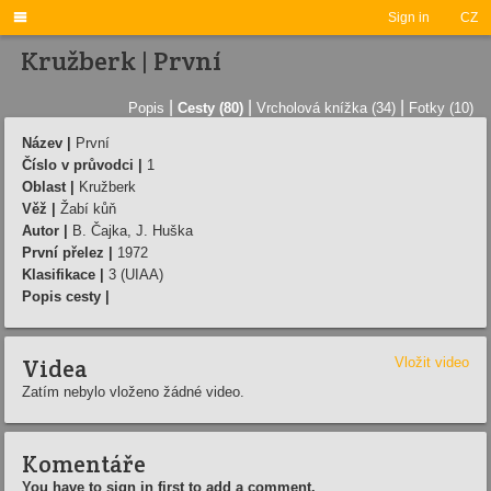

Sign in
CZ
Kružberk | První
|
|
|
Popis
Cesty (80)
Vrcholová knížka (34)
Fotky (10)
Název |
První
Číslo v průvodci |
1
Oblast |
Kružberk
Věž |
Žabí kůň
Autor |
B. Čajka, J. Huška
První přelez |
1972
Klasifikace |
3 (UIAA)
Popis cesty |
Videa
Vložit video
Zatím nebylo vloženo žádné video.
Komentáře
You have to sign in first to add a comment.