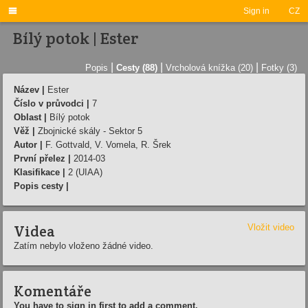

Sign in
CZ
Bílý potok | Ester
|
|
|
Popis
Cesty (88)
Vrcholová knížka (20)
Fotky (3)
Název |
Ester
Číslo v průvodci |
7
Oblast |
Bílý potok
Věž |
Zbojnické skály - Sektor 5
Autor |
F. Gottvald, V. Vomela, R. Šrek
První přelez |
2014-03
Klasifikace |
2 (UIAA)
Popis cesty |
Videa
Vložit video
Zatím nebylo vloženo žádné video.
Komentáře
You have to sign in first to add a comment.