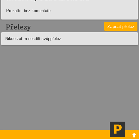
Prozatím bez komentáře.
Přelezy
Zapsat přelez
Nikdo zatím nesdílí svůj přelez.
