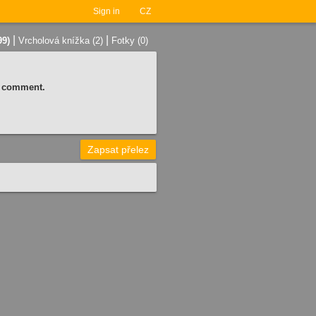
Sign in
CZ
|
|
99)
Vrcholová knížka (2)
Fotky (0)
 a comment.
Zapsat přelez