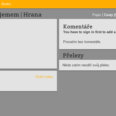
Books
ojemem | Hrana
|
Popis
Cesty (
Komentáře
You have to sign in first to add
Prozatím bez komentáře.
Přelezy
Nikdo zatím nesdílí svůj přelez.
Vložit video