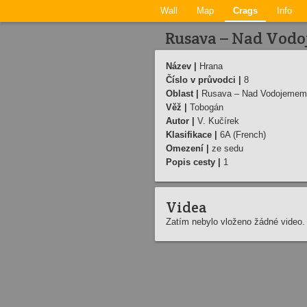
Wall
Map
Crags
Info
Rusava – Nad Vod
Název |
Hrana
Číslo v průvodci |
8
Oblast |
Rusava – Nad Vodojemem
Věž |
Tobogán
Autor |
V. Kučírek
Klasifikace |
6A (French)
Omezení |
ze sedu
Popis cesty |
1
Videa
Zatím nebylo vloženo žádné video.