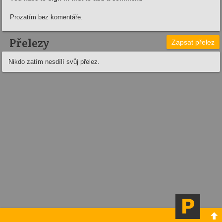
Prozatím bez komentáře.
Přelezy
Zapsat přelez
Nikdo zatím nesdílí svůj přelez.
