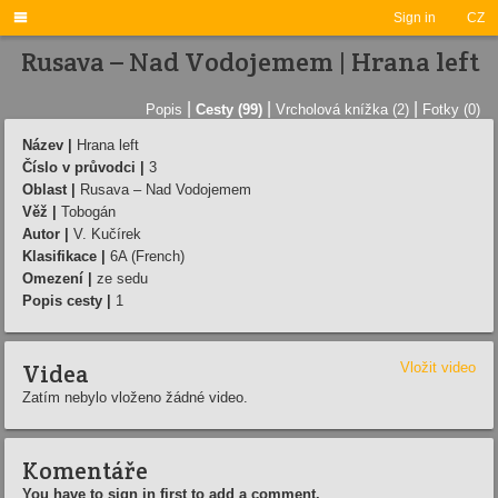

Sign in
CZ
Rusava – Nad Vodojemem | Hrana left
|
|
|
Popis
Cesty (99)
Vrcholová knížka (2)
Fotky (0)
Název |
Hrana left
Číslo v průvodci |
3
Oblast |
Rusava – Nad Vodojemem
Věž |
Tobogán
Autor |
V. Kučírek
Klasifikace |
6A (French)
Omezení |
ze sedu
Popis cesty |
1
Videa
Vložit video
Zatím nebylo vloženo žádné video.
Komentáře
You have to sign in first to add a comment.